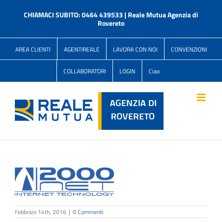
Salta
al
CHIAMACI SUBITO: 0464 439533 | Reale Mutua Agenzia di
contenuto
Rovereto
AREA CLIENTI
AGENTIREALE
LAVORA CON NOI
CONVENZIONI
COLLABORATORI
LOGIN
Ciao
Febbraio 14th, 2016
|
0 Commenti