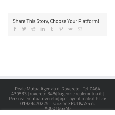
Share This Story, Choose Your Platform!
Facebook
Twitter
Reddit
LinkedIn
Tumblr
Pinterest
Vk
Email
Reale Mutua Agenzia di Rovereto | Tel. 0464
439533 | rovereto.348@agenzie.realemutua.it |
Pec: realemutuarovereto@pec.agentireale.it P.Iva:
01929470225 | Iscrizione RUI IVASS n.
A000166340