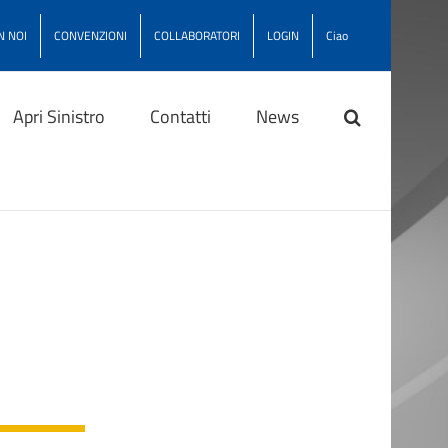
N NOI
CONVENZIONI
COLLABORATORI
LOGIN
Ciao
Apri Sinistro
Contatti
News