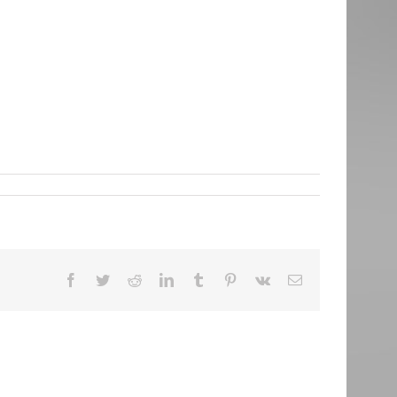
Facebook
Twitter
Reddit
LinkedIn
Tumblr
Pinterest
Vk
Email