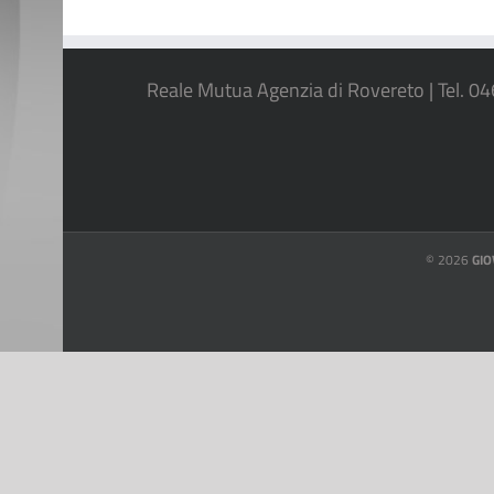
Reale Mutua Agenzia di Rovereto | Tel. 0
©
2026
GIO