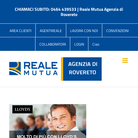
Salta
al
CHIAMACI SUBITO: 0464 439533 | Reale Mutua Agenzia di
contenuto
Rovereto
AREA CLIENTI
AGENTIREALE
LAVORA CON NOI
CONVENZIONI
COLLABORATORI
LOGIN
Ciao