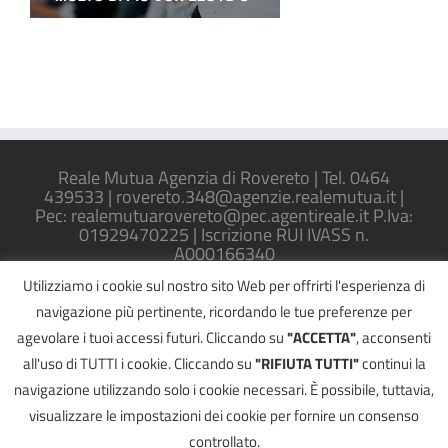
Reale Mutua Agenzia di Rovereto | Tel. 0464
439533 | rovereto.348@agenzie.realemutua.it |
Pec: realemutuarovereto@pec.agentireale.it P.Iva:
01929470225 | Iscrizione RUI IVASS n.
A000166340
Utilizziamo i cookie sul nostro sito Web per offrirti l'esperienza di
REGOLAMENTO IVASS N. 40/2018
navigazione più pertinente, ricordando le tue preferenze per
agevolare i tuoi accessi futuri. Cliccando su
"ACCETTA"
, acconsenti
all'uso di TUTTI i cookie. Cliccando su
"RIFIUTA TUTTI"
continui la
navigazione utilizzando solo i cookie necessari. È possibile, tuttavia,
©
2026
GIOVANNI GASPERI
| All Rights Reserved |
RECLAMI
|
Informativa PRIVACY
|
COOKIES Policy
|
visualizzare le impostazioni dei cookie per fornire un consenso
Powered by
2000net Srl
| Platform
SmartWEB360°
controllato.