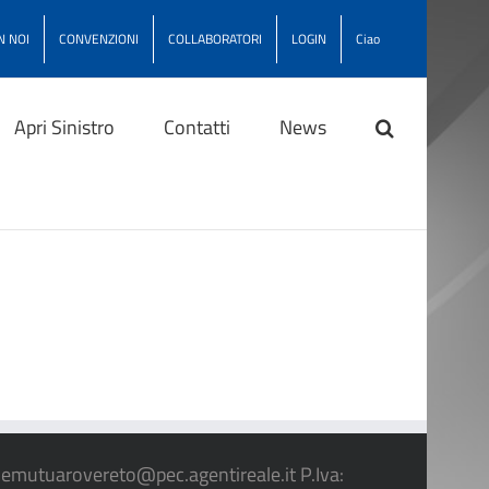
N NOI
CONVENZIONI
COLLABORATORI
LOGIN
Ciao
Apri Sinistro
Contatti
News
lemutuarovereto@pec.agentireale.it P.Iva: