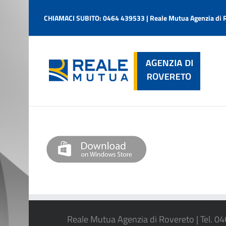
Salta
al
CHIAMACI SUBITO: 0464 439533 | Reale Mutua Agenzia di 
contenuto
Reale Mutua Agenzia di Rovereto | Tel. 0