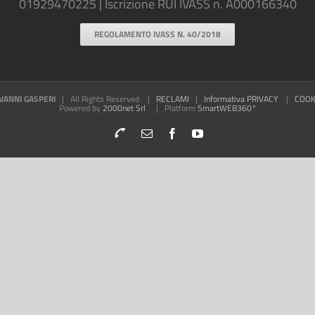
01929470225 | Iscrizione RUI IVASS n. A000166340
REGOLAMENTO IVASS N. 40/2018
VANNI GASPERI
| All Rights Reserved |
RECLAMI
|
Informativa PRIVACY
|
COOKI
Powered by
2000net Srl
| Platform
SmartWEB360°
Telefono
Email
Facebook
YouTube