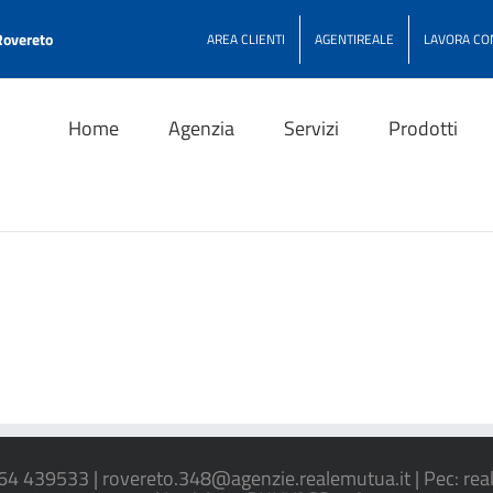
Rovereto
AREA CLIENTI
AGENTIREALE
LAVORA CO
Home
Agenzia
Servizi
Prodotti
464 439533 | rovereto.348@agenzie.realemutua.it | Pec: rea