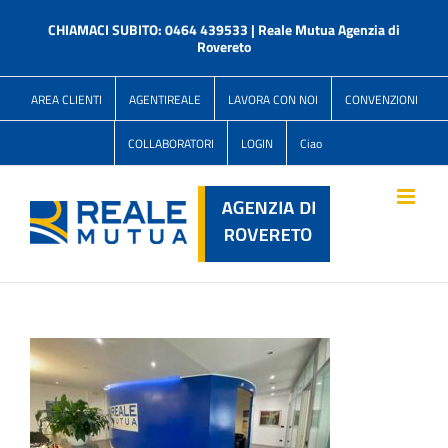
Salta
al
CHIAMACI SUBITO: 0464 439533 | Reale Mutua Agenzia di
contenuto
Rovereto
AREA CLIENTI
AGENTIREALE
LAVORA CON NOI
CONVENZIONI
COLLABORATORI
LOGIN
Ciao