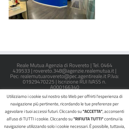
Reale Mutua Agenzia di Rovereto | Tel. 0464
439533 | rovereto.348@agenzie.realemutua.it |
Pec: realemutuarovereto@pec.agentireale.it P.Iva:
01929470225 | Iscrizione RUI IVASS n.
A000166340
Utilizziamo i cookie sul nostro sito Web per offrirti l'esperienza di
REGOLAMENTO IVASS N. 40/2018
navigazione più pertinente, ricordando le tue preferenze per
agevolare i tuoi accessi futuri. Cliccando su
"ACCETTA"
, acconsenti
all'uso di TUTTI i cookie. Cliccando su
"RIFIUTA TUTTI"
continui la
navigazione utilizzando solo i cookie necessari. È possibile, tuttavia,
©
2026
GIOVANNI GASPERI
| All Rights Reserved |
RECLAMI
|